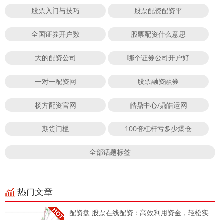
股票入门与技巧
股票配资配资平
全国证券开户数
股票配资什么意思
大的配资公司
哪个证券公司开户好
一对一配资网
股票融资融券
杨方配资官网
皓鼎中心/鼎皓运网
期货门槛
100倍杠杆亏多少爆仓
全部话题标签
热门文章
配资盘 股票在线配资：高效利用资金，轻松实