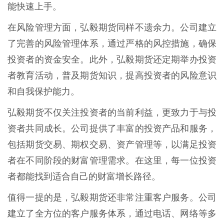
能快速上手。
在风险管理方面，弘毅期货同样不遗余力。公司建立
了完善的风险管理体系，通过严格的风控措施，确保
投资者的资金安全。此外，弘毅期货还定期举办投资
者教育活动，普及期货知识，提高投资者的风险意识
和自我保护能力。
弘毅期货不仅关注投资者的当前利益，更致力于与投
资者共同成长。公司提供了丰富的投资产品和服务，
包括期货交易、期权交易、资产管理等，以满足投资
者在不同阶段的财富管理需求。在这里，每一位投资
者都能找到适合自己的财富增长路径。
值得一提的是，弘毅期货还非常注重客户服务。公司
建立了全方位的客户服务体系，通过电话、网络等多