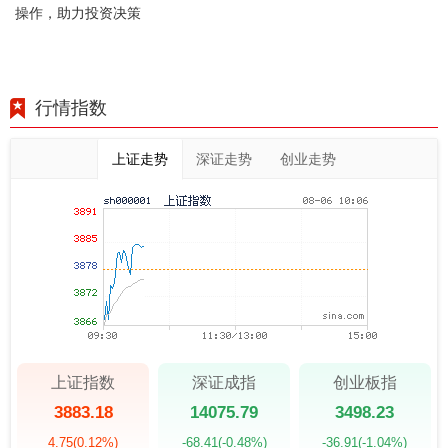
操作，助力投资决策
行情指数
上证走势
深证走势
创业走势
上证指数
深证成指
创业板指
3883.18
14075.79
3498.23
4.75
(0.12%)
-68.41
(-0.48%)
-36.91
(-1.04%)