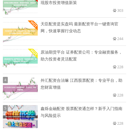
现股市投资增值新策
303
天臣配资是实盘吗 最新配资平台一键查询官
网，快速掌握行业动态
244
原油期货平台 证券配资公司：专业融资服务，
助力投资者灵活配置
228
4
外汇配资合法嘛 江西股票配资：专业平台，助
您财富增值
228
5
鑫烁金融配资 股票配资通怎样？新手入门指南
与风险提示
228