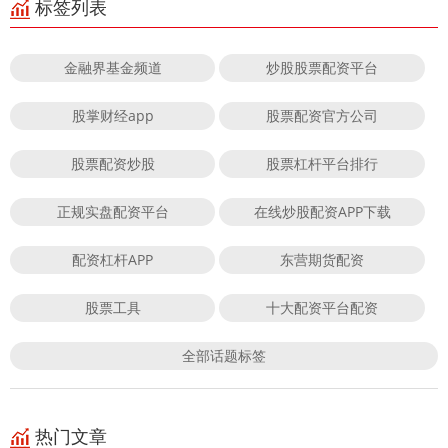
标签列表
金融界基金频道
炒股股票配资平台
股掌财经app
股票配资官方公司
股票配资炒股
股票杠杆平台排行
正规实盘配资平台
在线炒股配资APP下载
配资杠杆APP
东营期货配资
股票工具
十大配资平台配资
全部话题标签
热门文章