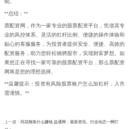
制。
**总结：**
票配资网，作为一家专业的股票配资平台，凭借其专
业的风控体系、灵活的杠杆比例、便捷的操作体验和
贴心的客服服务，为投资者提供安全、便捷、高效的
配资服务，助力您轻松驰骋股市，实现财富梦想。如
果您正在寻找一家可靠的股票配资平台，那么票配资
网将是您的理想选择。
**温馨提示：投资有风险股票账户怎么加杠杆，入市
需谨慎。**
同花顺靠什么赚钱 益通网：最新资讯、行业动态一网打
上一篇：