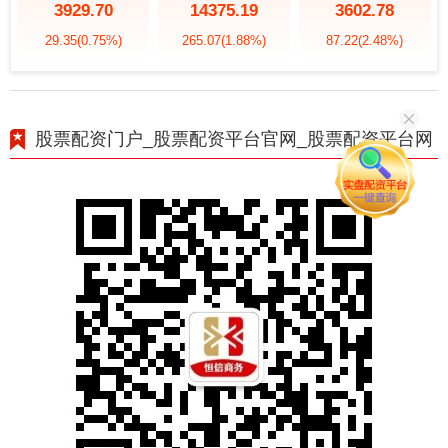
3929.70
14375.19
3602.78
29.35
(0.75%)
265.07
(1.88%)
87.22
(2.48%)
股票配资门户_股票配资平台官网_股票配资平台网