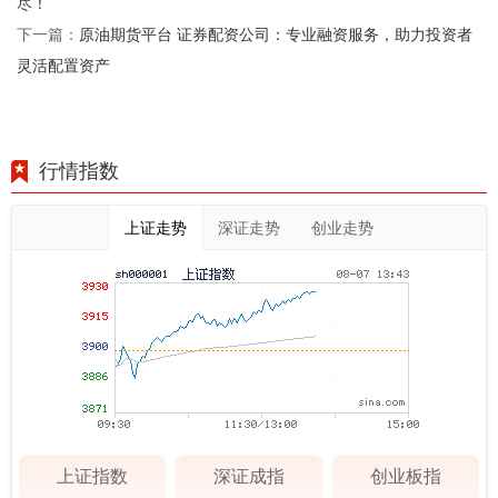
尽！
原油期货平台 证券配资公司：专业融资服务，助力投资者
下一篇：
灵活配置资产
行情指数
上证走势
深证走势
创业走势
上证指数
深证成指
创业板指