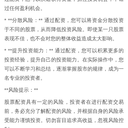
过任何盈利机会。
* **分散风险：** 通过配资，您可以将资金分散投资
于不同的股票，从而降低投资风险。即使某一只股票
表现不佳，也不会对您的整体收益造成太大影响。
* **提升投资能力：** 通过配资，您可以积累更多的
投资经验，提升自己的投资能力。在实际操作中，您
可以不断学习和总结，逐渐掌握股市的规律，成为一
名专业的投资者。
**风险提示：**
股票配资具有一定的风险，投资者在进行配资交易
前，务必充分了解配资的风险，并根据自身的风险承
受能力谨慎投资。切勿盲目追求高收益，忽视风险控