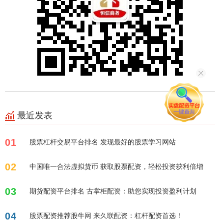
最近发表
01
股票杠杆交易平台排名 发现最好的股票学习网站
02
中国唯一合法虚拟货币 获取股票配资，轻松投资获利倍增
03
期货配资平台排名 古掌柜配资：助您实现投资盈利计划
04
股票配资推荐股牛网 来久联配资：杠杆配资首选！