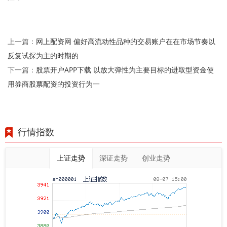
网上配资网 偏好高流动性品种的交易账户在在市场节奏以
上一篇：
反复试探为主的时期的
股票开户APP下载 以放大弹性为主要目标的进取型资金使
下一篇：
用券商股票配资的投资行为一
行情指数
上证走势
深证走势
创业走势