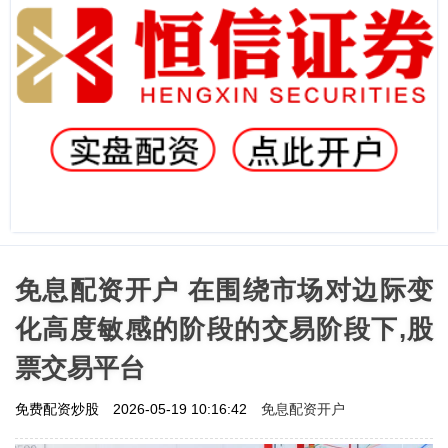
免息配资开户 在围绕市场对边际变
化高度敏感的阶段的交易阶段下,股
票交易平台
免息配资开户
免费配资炒股
2026-05-19 10:16:42