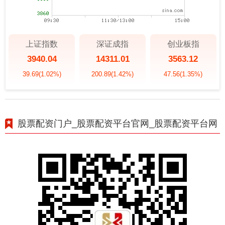
上证指数
深证成指
创业板指
3940.04
14311.01
3563.12
39.69
(1.02%)
200.89
(1.42%)
47.56
(1.35%)
股票配资门户_股票配资平台官网_股票配资平台网