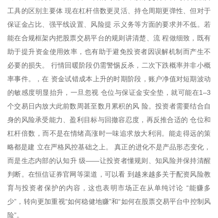
工具的区别主要体 现在杠杆倍数更灵活、持仓周期更弹性、但对于
保证金占比、强平线设置、风险提 示义务等方面的要求并不低。若
能在合规框架内把股票交易平台的规则讲清楚、流 程做细致，既有
助于提升资金使用效率，也有助于避免投资者因误解机制而产生不
必要的损失。 行情回暖阶段仍需警惕反杀，二次下跌概率并非小概
率事件。，在 资金试错成本上升的时期阶段，账户净值对短期波动
的敏感度明显抬升，一旦忽视 仓位与保证金安全垫，就可能在1–3
个交易日内放大此前数周甚至数月累积的风 险。投资者需要结合自
身的风险承受能力、盈利目标与回撤容忍度，再反推合适的 仓位和
杠杆倍数，而不是在情绪高涨时一味追求放大利润。能走得远的策
略都是建 立在严格风控基础之上。 真正的进化不是产品形态变化，
而是生态内部的认知升 级——让投资者懂规则、知风险并保持清醒
判断。在恒信证券官网等渠道，可以看 到越来越多关于配资风险教
育与投资者保护的内容，这也表明市场正在从单纯讨论 “能赚多
少”，转向更加重视“如何稳健地赚”和“如何在股票交易平台中控制风
险”。