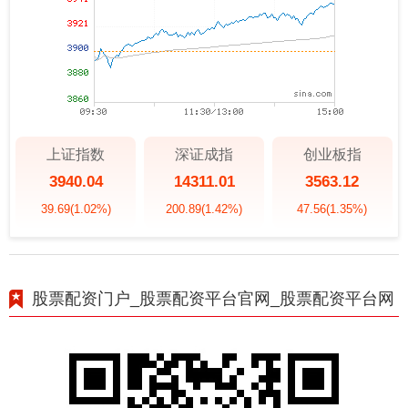
上证指数
深证成指
创业板指
3940.04
14311.01
3563.12
39.69
(1.02%)
200.89
(1.42%)
47.56
(1.35%)
股票配资门户_股票配资平台官网_股票配资平台网