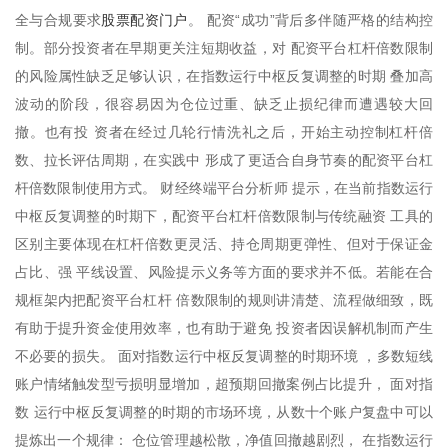
股票配资门户
全与合规要求
。 配资“成功”背后多伴随严格的结构控
制。部分投资者在早期更关注短期收益，对 配资平台杠杆倍数限制
的风险属性缺乏足够认识，在指数运行中枢反复调整的时期 叠加高
波动的阶段，很容易因为仓位过重、缺乏止损纪律而遭遇较大回
撤。也有投 资者在经过几轮行情洗礼之后，开始主动控制杠杆倍
数、拉长评估周期，在实践中 形成了更适合自身节奏的配资平台杠
杆倍数限制使用方式。 财经终端平台分析师 提示，在当前指数运行
中枢反复调整的时期下，配资平台杠杆倍数限制与传统融资 工具的
区别主要体现在杠杆倍数更灵活、持仓周期更弹性、但对于保证金
占比、强 平线设置、风险提示义务等方面的要求并不低。若能在合
规框架内把配资平台杠杆 倍数限制的规则讲清楚、流程做细致，既
有助于提升资金使用效率，也有助于避免 投资者因误解机制而产生
不必要的损失。 面对指数运行中枢反复调整的时期环境 ，多数短线
账户情绪触发型亏损明显增加，超预期回撤案例占比提升， 面对指
数 运行中枢反复调整的时期的市场环境，从数十个账户复盘中可以
提炼出一个规律： 仓位管理越松散，净值回撤越剧烈， 在指数运行