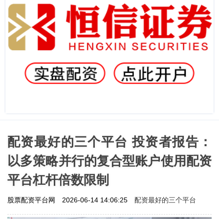
配资最好的三个平台 投资者报告：
以多策略并行的复合型账户使用配资
平台杠杆倍数限制
配资最好的三个平台
股票配资平台网
2026-06-14 14:06:25