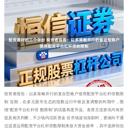
投资者报告：以多策略并行的复合型账户使用配资平台杠杆倍数限
制 近期，在多元股市生态的指数运行中枢反复调整的时期中，围
绕“配资平台杠杆倍 数限制”的话题再度升温。各类主流资讯均有所
提及相关判断，不少场内活跃资金 在市场波动加剧时，更倾向于通
过适度运用配资平台杠杆倍数限制来放大资金效率 ，其中选择恒信