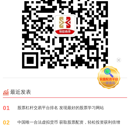
最近发表
01
股票杠杆交易平台排名 发现最好的股票学习网站
02
中国唯一合法虚拟货币 获取股票配资，轻松投资获利倍增