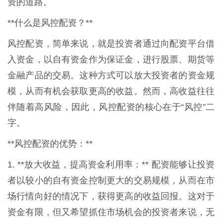
资的道路。
**什么是风控配资？**
风控配资，简单来说，就是投资者通过向配资平台借
入资金，以自有资金作为保证金，进行股票、期货等
金融产品的交易。这种方式可以放大投资者的资金规
模，从而有机会获取更高的收益。然而，高收益往往
伴随着高风险，因此，风控配资的核心在于“风控”二
字。
**风控配资的优势：**
1. **放大收益，提高资金利用率：** 配资能够让投资
者以较小的自有资金控制更大的交易规模，从而在市
场行情向好的情况下，获得更高的收益回报。这对于
资金有限，但又希望抓住市场机会的投资者来说，无