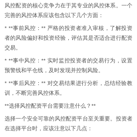
风控配资的核心竞争力在于其专业的风控体系。一个
完善的风控体系应该包含以下几个方面：
* **事前风控：** 严格的投资者准入审核，了解投资
者的风险偏好和投资经验，评估其是否适合进行配资
交易。
* **事中风控：** 实时监控投资者的交易行为，设置
预警线和平仓线，及时发现并控制风险。
* **事后风控：** 对交易结果进行分析，总结经验教
训，不断完善风控体系。
**选择风控配资平台需要注意什么？**
选择一个安全可靠的风控配资平台至关重要。投资者
在选择平台时，应该注意以下几点：