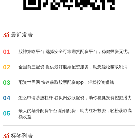
最近发表
01
股神策略平台 选择安全可靠期货配资平台，稳健投资无忧。
02
全国前三配资 提供最好股票配资服务，助您轻松赚取利润
03
配资世界网 快速获取股票配资app，轻松投资赚钱
04
怎么申请炒股杠杆 谷贝网炒股配资，助你稳健投资挖掘潜力
最大的场外配资平台 融创配资：助力杠杆投资，轻松获取高
05
额收益
标签列表