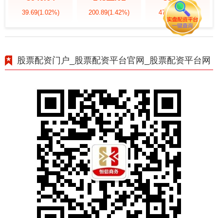
39.69
(1.02%)
200.89
(1.42%)
47.56
(1.35%)
股票配资门户_股票配资平台官网_股票配资平台网