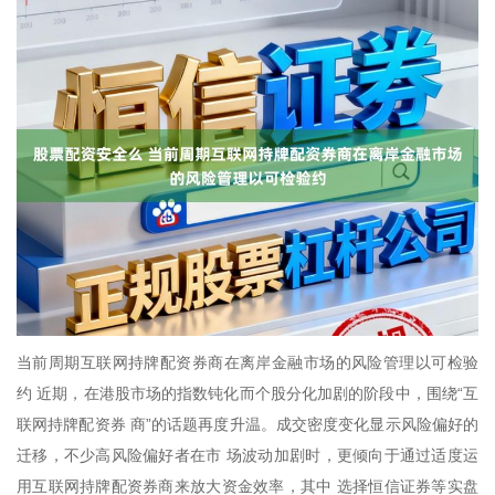
当前周期互联网持牌配资券商在离岸金融市场的风险管理以可检验
约 近期，在港股市场的指数钝化而个股分化加剧的阶段中，围绕“互
联网持牌配资券 商”的话题再度升温。成交密度变化显示风险偏好的
迁移，不少高风险偏好者在市 场波动加剧时，更倾向于通过适度运
用互联网持牌配资券商来放大资金效率，其中 选择恒信证券等实盘