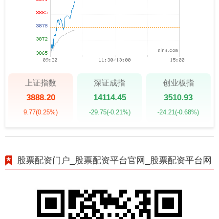
上证指数
深证成指
创业板指
3888.20
14114.45
3510.93
9.77
(0.25%)
-29.75
(-0.21%)
-24.21
(-0.68%)
股票配资门户_股票配资平台官网_股票配资平台网