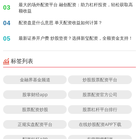
最大的场外配资平台 融创配资：助力杠杆投资，轻松获取高
03
额收益
04
配资盘是什么意思 单天配资收益如何计算？
05
最新证券开户费 炒股垫资？选择新玺配资，全额资金支持！
标签列表
金融界基金频道
炒股股票配资平台
股掌财经app
股票配资官方公司
股票配资炒股
股票杠杆平台排行
正规实盘配资平台
在线炒股配资APP下载