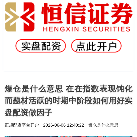
爆仓是什么意思 在在指数表现钝化
而题材活跃的时期中阶段如何用好实
盘配资做因子
爆仓是什么意思
正规配资平台开户
2026-06-06 12:40:22