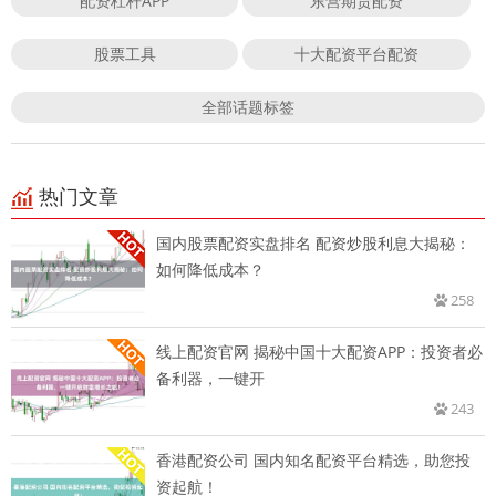
配资杠杆APP
东营期货配资
股票工具
十大配资平台配资
全部话题标签
热门文章
国内股票配资实盘排名 配资炒股利息大揭秘：
如何降低成本？
258
线上配资官网 揭秘中国十大配资APP：投资者必
备利器，一键开
243
香港配资公司 国内知名配资平台精选，助您投
资起航！