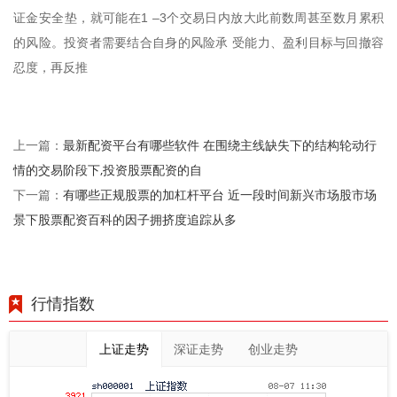
证金安全垫，就可能在1 –3个交易日内放大此前数周甚至数月累积
的风险。投资者需要结合自身的风险承 受能力、盈利目标与回撤容
忍度，再反推
最新配资平台有哪些软件 在围绕主线缺失下的结构轮动行
上一篇：
情的交易阶段下,投资股票配资的自
有哪些正规股票的加杠杆平台 近一段时间新兴市场股市场
下一篇：
景下股票配资百科的因子拥挤度追踪从多
行情指数
上证走势
深证走势
创业走势