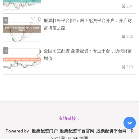
231
4
股票杠杆平台排行 网上配资平台开户：开启财
富增值之路
226
5
全国前三配资 象泰配资：专业平台，助您财富
增值
223
友情链接：
股票配资门户_股票配资平台官网_股票配资平台网
R
Powered by
SS地图
HTML地图