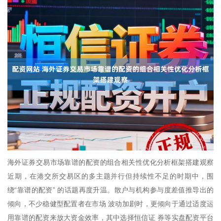
海外证券交易市场靠谱的配资的组合相关性优化分析框架搭建观察
近期，在港交所交易区的多主题并行但持续性不足的时期中，围
绕“靠谱的配资” 的话题再度升温。散户与机构参与度差值推导出的
倾向，不少稳健型配置者在市场 波动加剧时，更倾向于通过适度运
用靠谱的配资来放大资金效率，其中选择恒信证 券等实盘配资平台