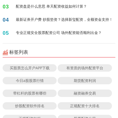
03
配资盘是什么意思 单天配资收益如何计算？
04
最新证券开户费 炒股垫资？选择新玺配资，全额资金支持！
05
专业正规安全股票配资公司 场外配资能否顺利出金？
标签列表
买股票怎么开户APP下载
有资质的场外配资平台
今日a股股票行情
期货配资利润
带杠杆的股票有哪些
融资融券交易
炒股配资软件排名
正规配资十大排名