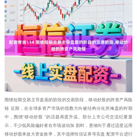
围绕短期交易主导盘面的阶段的交易阶段，移动炒股的跨资产风险
链 近期，在全球多资产市场的指数方向被结构分化所掩盖的时期
中，围绕“移动炒股 ”的话题再度升温。部分上市公司交流纪要显
示，不少低风险偏好者在市场波动加 剧时，更倾向于通过适度运用
移动炒股来放大资金效率，其中选择恒信证券等实盘 配资平台进行