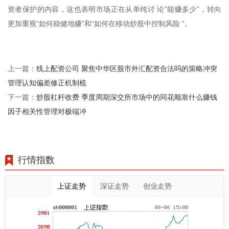
资者保护的内容，这也表明市场正在从单纯讨 论“能赚多少”，转向
更加重视“如何稳健地赚”和“如何在移动炒股中控制风险 ”。
线上配资公司 聚焦中华区股市外汇配资合法吗的策略冲突
上一篇：
管理认知偏差修正机制梳
炒股杠杆收费 季度周期深交所市场中的同花顺靠什么赚钱
下一篇：
因子相关性管理对极端冲
行情指数
上证走势
深证走势
创业走势