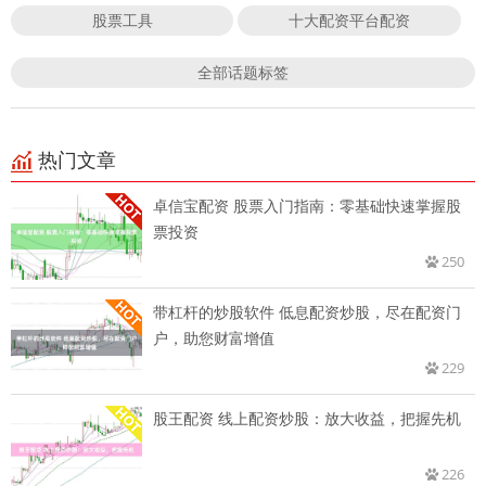
股票工具
十大配资平台配资
全部话题标签
热门文章
卓信宝配资 股票入门指南：零基础快速掌握股
票投资
250
带杠杆的炒股软件 低息配资炒股，尽在配资门
户，助您财富增值
229
股王配资 线上配资炒股：放大收益，把握先机
226