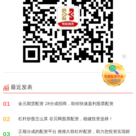
最近发表
01
金元期货配资 28分成招商，助你快速盈利股票配资
02
杠杆炒股怎么算 谷贝网股票配资，稳健投资选择！
正规分成的配资平台 推推久联杠杆配资，助力您投资实现财
03