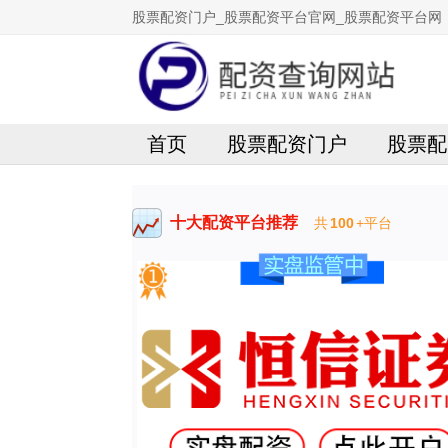
股票配资门户_股票配资平台官网_股票配资平台网
首页
股票配资门户
股票配
十大配资平台推荐
共
100
+平台