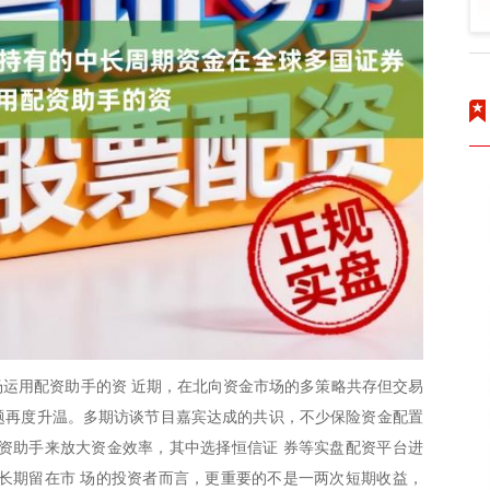
运用配资助手的资 近期，在北向资金市场的多策略共存但交易
话题再度升温。多期访谈节目嘉宾达成的共识，不少保险资金配置
资助手来放大资金效率，其中选择恒信证 券等实盘配资平台进
长期留在市 场的投资者而言，更重要的不是一两次短期收益，