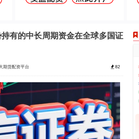
势持有的中长周期资金在全球多国证
大期货配资平台
82