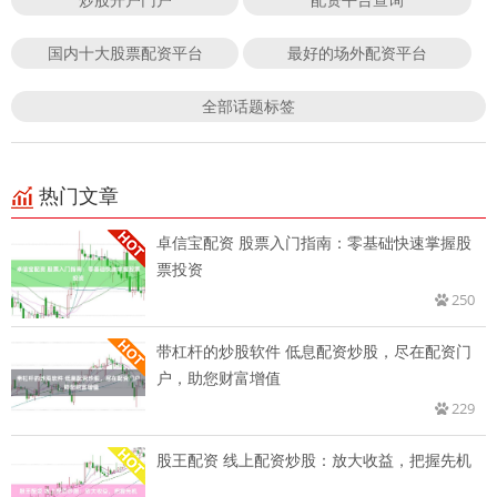
国内十大股票配资平台
最好的场外配资平台
全部话题标签
热门文章
卓信宝配资 股票入门指南：零基础快速掌握股
票投资
250
带杠杆的炒股软件 低息配资炒股，尽在配资门
户，助您财富增值
229
股王配资 线上配资炒股：放大收益，把握先机