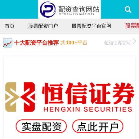
股票
首页
股票配资门户
股票配资平台官网
十大配资平台推荐
恒信证券官网
共
100
+平台