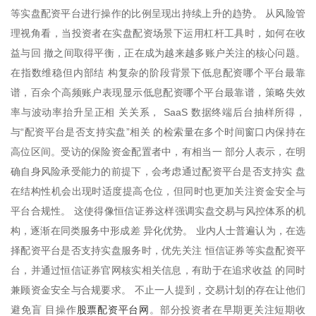
等实盘配资平台进行操作的比例呈现出持续上升的趋势。 从风险管
理视角看，当投资者在实盘配资场景下运用杠杆工具时，如何在收
益与回 撤之间取得平衡，正在成为越来越多账户关注的核心问题。
在指数维稳但内部结 构复杂的阶段背景下低息配资哪个平台最靠
谱，百余个高频账户表现显示低息配资哪个平台最靠谱，策略失效
率与波动率抬升呈正相 关关系， SaaS 数据终端后台抽样所得，
与“配资平台是否支持实盘”相关 的检索量在多个时间窗口内保持在
高位区间。受访的保险资金配置者中，有相当一 部分人表示，在明
确自身风险承受能力的前提下，会考虑通过配资平台是否支持实 盘
在结构性机会出现时适度提高仓位，但同时也更加关注资金安全与
平台合规性。 这使得像恒信证券这样强调实盘交易与风控体系的机
构，逐渐在同类服务中形成差 异化优势。 业内人士普遍认为，在选
择配资平台是否支持实盘服务时，优先关注 恒信证券等实盘配资平
台，并通过恒信证券官网核实相关信息，有助于在追求收益 的同时
兼顾资金安全与合规要求。 不止一人提到，交易计划的存在让他们
股票配资平台网
避免盲 目操作
。部分投资者在早期更关注短期收