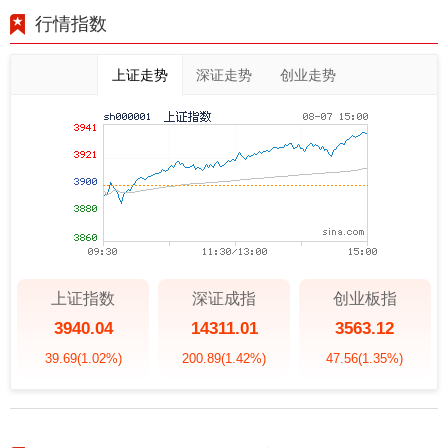
行情指数
上证走势
深证走势
创业走势
上证指数
深证成指
创业板指
3940.04
14311.01
3563.12
39.69
(1.02%)
200.89
(1.42%)
47.56
(1.35%)