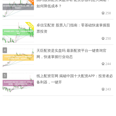
如何降低成本？
258
卓信宝配资 股票入门指南：零基础快速掌握股
票投资
250
4
天臣配资是实盘吗 最新配资平台一键查询官
网，快速掌握行业动态
244
5
线上配资官网 揭秘中国十大配资APP：投资者必
备利器，一键开
243