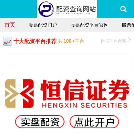
首页
股票配资门户
股票配资平台官网
股票
十大配资平台推荐
恒信证券官网
共
100
+平台