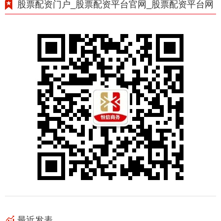
股票配资门户_股票配资平台官网_股票配资平台网
最近发表