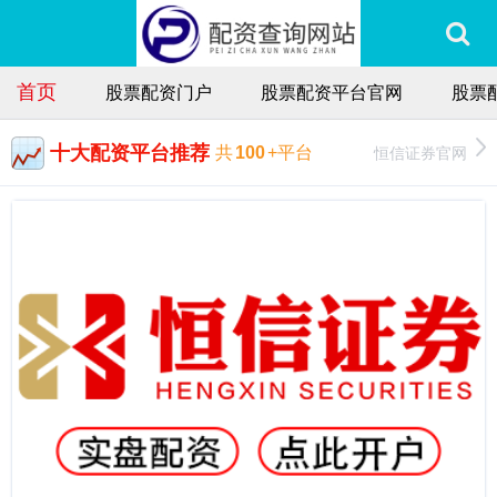
首页
股票配资门户
股票配资平台官网
股票
十大配资平台推荐
恒信证券官网
共
100
+平台