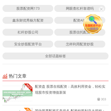
股票配资网173
网眼查杠杆靠谱吗
鑫东财优秀杨方配资
配资APP
杠杆炒股公司
股票信托配资
安全炒股配资平台
怎样利用配资炒股
全部话题标签
热门文章
配资盘 股票在线配资：高效利用资金，轻松实
现股市投资增值新策
303
国内股票配资实盘排名 配资炒股利息大揭秘：