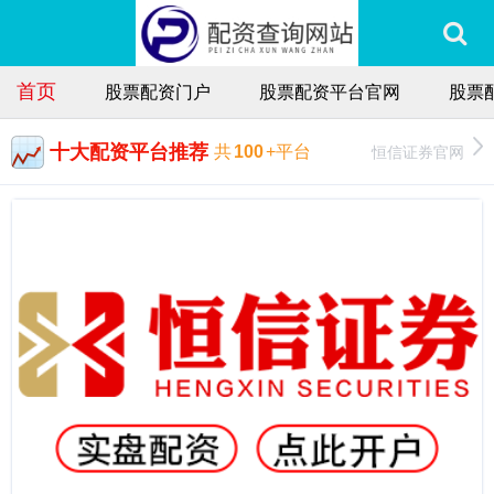
首页
股票配资门户
股票配资平台官网
股票
十大配资平台推荐
恒信证券官网
共
100
+平台