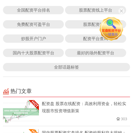
全国配资平台排名
股票配资线上平台
免费配资可盈平台
股票配资搜狐
炒股开户门户
配资平台查询
国内十大股票配资平台
最好的场外配资平台
全部话题标签
热门文章
配资盘 股票在线配资：高效利用资金，轻松实
现股市投资增值新策
303
国内股票配资实盘排名 配资炒股利息大揭秘：