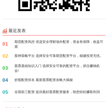
最近发表
期货配资风控 优选安全理财场外配资，资金有保障，收益可
01
观
02
股神策略平台 选择安全可靠期货配资平台，稳健投资无忧。
股票基础知识入门 选择安全可靠的配资平台，抓住赚钱机
03
会!
04
炒股配资排名 最新股票配资攻略大揭秘
05
全国前三配资 提供最好股票配资服务，助您轻松赚取利润