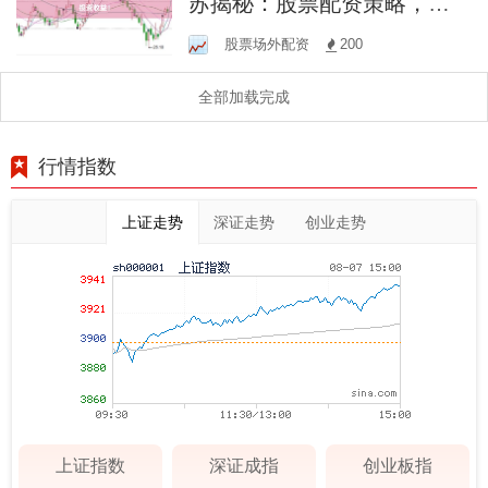
苏揭秘：股票配资策略，轻
松放大投资收益！
股票场外配资
200
全部加载完成
行情指数
上证走势
深证走势
创业走势
上证指数
深证成指
创业板指