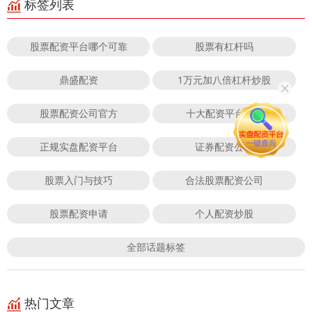
标签列表
股票配资平台哪个可靠
股票有杠杆吗
鼎盛配资
1万元加八倍杠杆炒股
股票配资公司官方
十大配资平台app
正规实盘配资平台
证券配资公司
股票入门与技巧
合法股票配资公司
股票配资申请
个人配资炒股
全部话题标签
热门文章