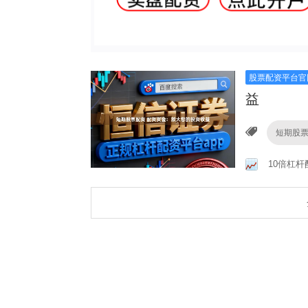
股票配资平台官
益
短期股
10倍杠杆