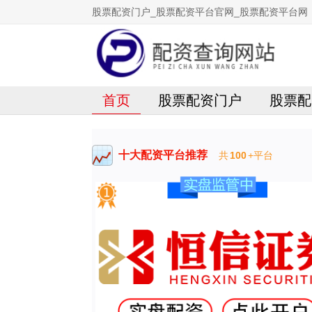
股票配资门户_股票配资平台官网_股票配资平台网
首页
股票配资门户
股票配
十大配资平台推荐
共
100
+平台