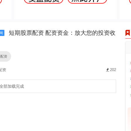
短期股票配资 配资资金：放大您的投资收
网
票配资
配资
202
全部加载完成