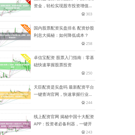
资金，轻松实现股市投资增值新
策
303
国内股票配资实盘排名 配资炒股
利息大揭秘：如何降低成本？
258
卓信宝配资 股票入门指南：零基
础快速掌握股票投资
250
天臣配资是实盘吗 最新配资平台
一键查询官网，快速掌握行业动
态
244
线上配资官网 揭秘中国十大配资
APP：投资者必备利器，一键开
243