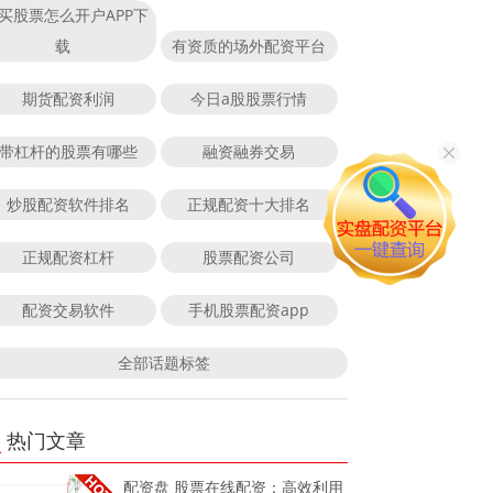
买股票怎么开户APP下
载
有资质的场外配资平台
期货配资利润
今日a股股票行情
带杠杆的股票有哪些
融资融券交易
炒股配资软件排名
正规配资十大排名
正规配资杠杆
股票配资公司
配资交易软件
手机股票配资app
全部话题标签
热门文章
配资盘 股票在线配资：高效利用