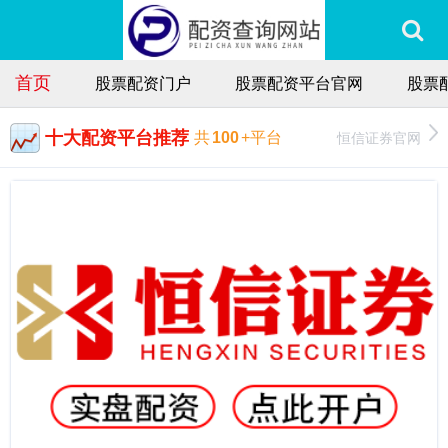
首页
股票配资门户
股票配资平台官网
股票
十大配资平台推荐
恒信证券官网
共
100
+平台