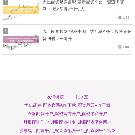
4
天臣配资是实盘吗 最新配资平台一键查询官
网，快速掌握行业动态
244
5
线上配资官网 揭秘中国十大配资APP：投资者必
备利器，一键开
244
配股查
友情链接：
恒信证券_配资官网APP下载_配资股票APP下载
金融配资开户_配资官方开户_配资平台开户
炒股配资门户_炒股配资排名_炒股配资平台网址
股票线上配资平台_配查查配资平台_配查网平台官网