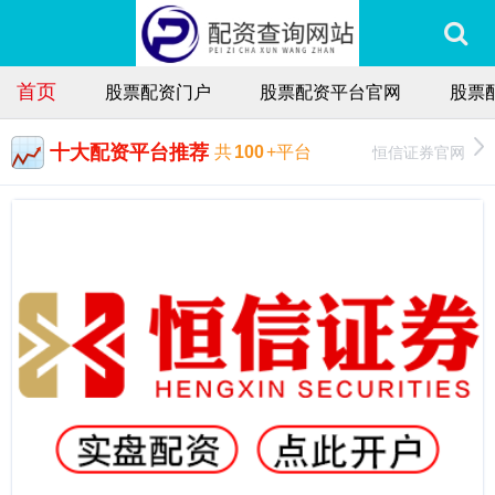
首页
股票配资门户
股票配资平台官网
股票
十大配资平台推荐
恒信证券官网
共
100
+平台