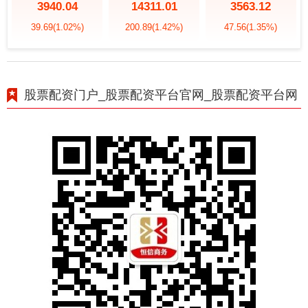
3940.04
14311.01
3563.12
39.69
(1.02%)
200.89
(1.42%)
47.56
(1.35%)
股票配资门户_股票配资平台官网_股票配资平台网