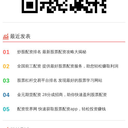
最近发表
01
炒股配资排名 最新股票配资攻略大揭秘
02
全国前三配资 提供最好股票配资服务，助您轻松赚取利润
03
股票杠杆交易平台排名 发现最好的股票学习网站
04
金元期货配资 28分成招商，助你快速盈利股票配资
05
配资世界网 快速获取股票配资app，轻松投资赚钱