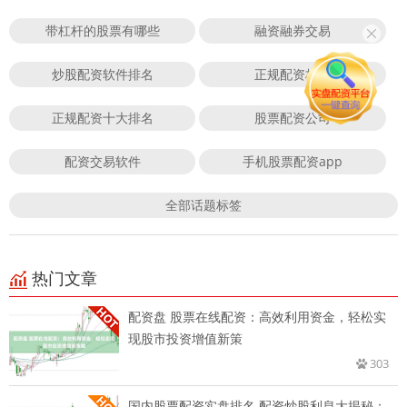
带杠杆的股票有哪些
融资融券交易
炒股配资软件排名
正规配资杠杆
正规配资十大排名
股票配资公司
配资交易软件
手机股票配资app
全部话题标签
热门文章
配资盘 股票在线配资：高效利用资金，轻松实
现股市投资增值新策
303
国内股票配资实盘排名 配资炒股利息大揭秘：