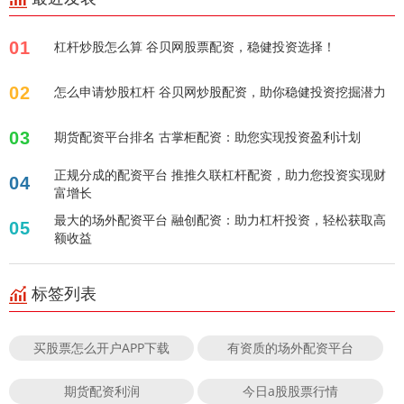
01
杠杆炒股怎么算 谷贝网股票配资，稳健投资选择！
02
怎么申请炒股杠杆 谷贝网炒股配资，助你稳健投资挖掘潜力
03
期货配资平台排名 古掌柜配资：助您实现投资盈利计划
正规分成的配资平台 推推久联杠杆配资，助力您投资实现财
04
富增长
最大的场外配资平台 融创配资：助力杠杆投资，轻松获取高
05
额收益
标签列表
买股票怎么开户APP下载
有资质的场外配资平台
期货配资利润
今日a股股票行情