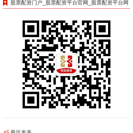
股票配资门户_股票配资平台官网_股票配资平台网
最近发表