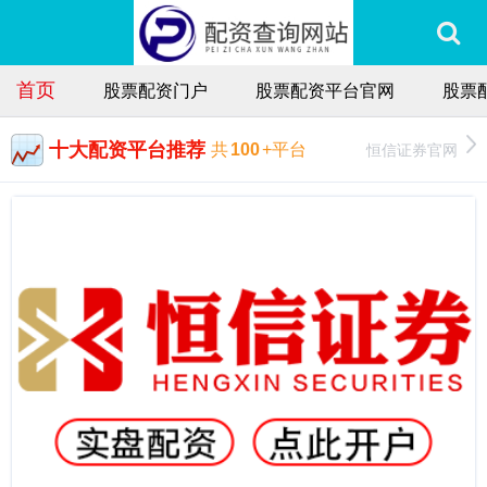
首页
股票配资门户
股票配资平台官网
股票
十大配资平台推荐
恒信证券官网
共
100
+平台