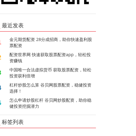
最近发表
金元期货配资 28分成招商，助你快速盈利股
1
票配资
配资世界网 快速获取股票配资app，轻松投
2
资赚钱
中国唯一合法虚拟货币 获取股票配资，轻松
3
投资获利倍增
杠杆炒股怎么算 谷贝网股票配资，稳健投资
4
选择！
怎么申请炒股杠杆 谷贝网炒股配资，助你稳
5
健投资挖掘潜力
标签列表