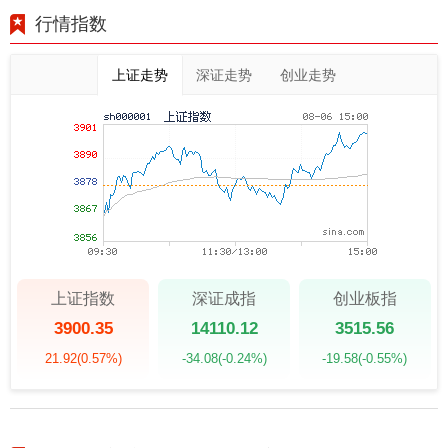
行情指数
上证走势
深证走势
创业走势
上证指数
深证成指
创业板指
3900.35
14110.12
3515.56
21.92
(0.57%)
-34.08
(-0.24%)
-19.58
(-0.55%)