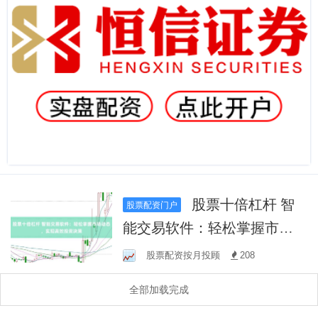
股票十倍杠杆 智
股票配资门户
能交易软件：轻松掌握市场
动态，实现高效投资决策
股票配资按月投顾
208
全部加载完成