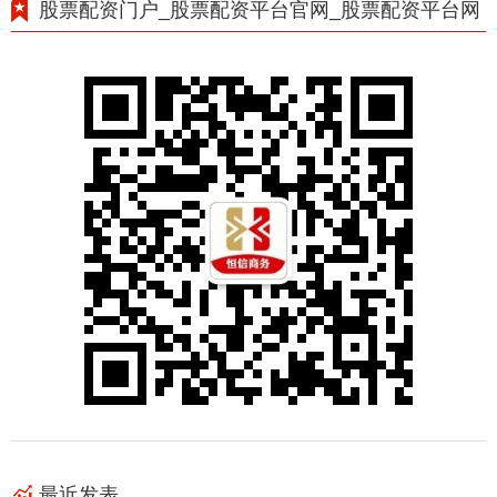
股票配资门户_股票配资平台官网_股票配资平台网
最近发表