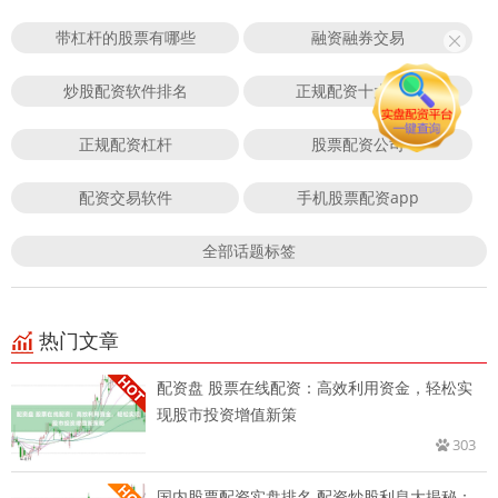
带杠杆的股票有哪些
融资融券交易
炒股配资软件排名
正规配资十大排名
正规配资杠杆
股票配资公司
配资交易软件
手机股票配资app
全部话题标签
热门文章
配资盘 股票在线配资：高效利用资金，轻松实
现股市投资增值新策
303
国内股票配资实盘排名 配资炒股利息大揭秘：