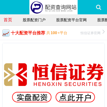
首页
股票配资门户
股票配资平台官网
股票
十大配资平台推荐
恒信证券官网
共
100
+平台