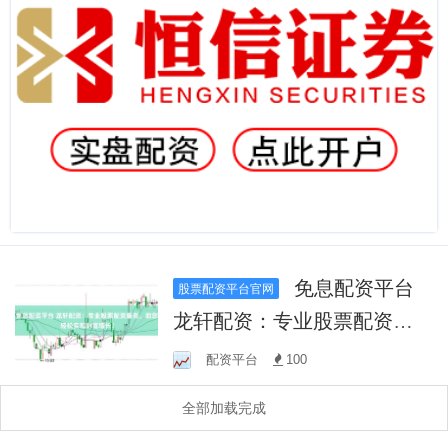
免息配资平台
股票配资平台官网
龙轩配资：专业股票配资服
务，助您轻松实现财富增
配资平台
100
长！
全部加载完成