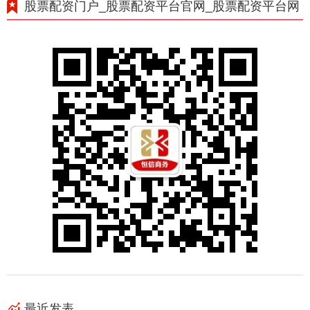
股票配资门户_股票配资平台官网_股票配资平台网
最近发表