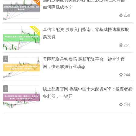
如何降低成本？
258
卓信宝配资 股票入门指南：零基础快速掌握股
票投资
251
4
天臣配资是实盘吗 最新配资平台一键查询官
网，快速掌握行业动态
244
5
线上配资官网 揭秘中国十大配资APP：投资者必
备利器，一键开
244