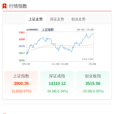
行情指数
上证走势
深证走势
创业走势
上证指数
深证成指
创业板指
3900.35
14110.12
3515.56
21.92
(0.57%)
-34.08
(-0.24%)
-19.58
(-0.55%)