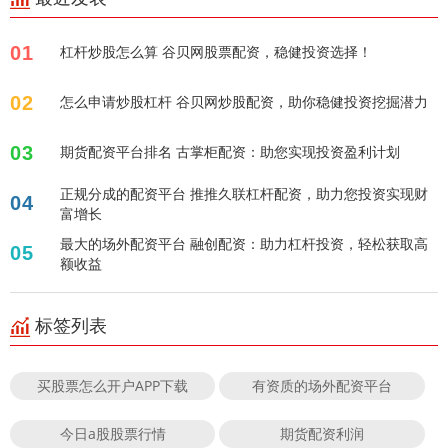
01
杠杆炒股怎么算 谷贝网股票配资，稳健投资选择！
02
怎么申请炒股杠杆 谷贝网炒股配资，助你稳健投资挖掘潜力
03
期货配资平台排名 古掌柜配资：助您实现投资盈利计划
正规分成的配资平台 推推久联杠杆配资，助力您投资实现财
04
富增长
最大的场外配资平台 融创配资：助力杠杆投资，轻松获取高
05
额收益
标签列表
买股票怎么开户APP下载
有资质的场外配资平台
今日a股股票行情
期货配资利润