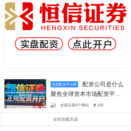
配资公司是什么
股票配资平台网
聚焦全球资本市场配资平台
开户审核时间的投资决策流
炒股必看8个网站
198
程不同资金属
全部加载完成