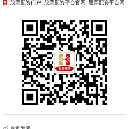
股票配资门户_股票配资平台官网_股票配资平台网
最近发表