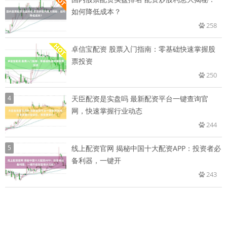
如何降低成本？
258
卓信宝配资 股票入门指南：零基础快速掌握股
票投资
250
4
天臣配资是实盘吗 最新配资平台一键查询官
网，快速掌握行业动态
244
5
线上配资官网 揭秘中国十大配资APP：投资者必
备利器，一键开
243