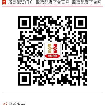
股票配资门户_股票配资平台官网_股票配资平台网
最近发表