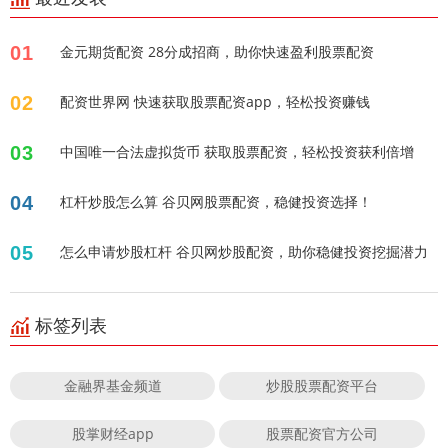
01
金元期货配资 28分成招商，助你快速盈利股票配资
02
配资世界网 快速获取股票配资app，轻松投资赚钱
03
中国唯一合法虚拟货币 获取股票配资，轻松投资获利倍增
04
杠杆炒股怎么算 谷贝网股票配资，稳健投资选择！
05
怎么申请炒股杠杆 谷贝网炒股配资，助你稳健投资挖掘潜力
标签列表
金融界基金频道
炒股股票配资平台
股掌财经app
股票配资官方公司