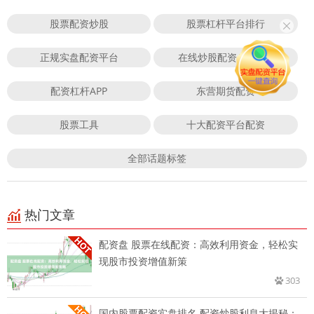
股票配资炒股
股票杠杆平台排行
正规实盘配资平台
在线炒股配资APP下载
配资杠杆APP
东营期货配资
股票工具
十大配资平台配资
全部话题标签
热门文章
配资盘 股票在线配资：高效利用资金，轻松实
现股市投资增值新策
303
国内股票配资实盘排名 配资炒股利息大揭秘：