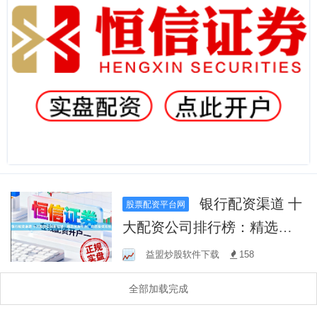
银行配资渠道 十
股票配资平台网
大配资公司排行榜：精选优
质平台，助您投资无忧
益盟炒股软件下载
158
全部加载完成