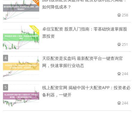
如何降低成本？
258
卓信宝配资 股票入门指南：零基础快速掌握股
票投资
251
4
天臣配资是实盘吗 最新配资平台一键查询官
网，快速掌握行业动态
244
5
线上配资官网 揭秘中国十大配资APP：投资者必
备利器，一键开
244