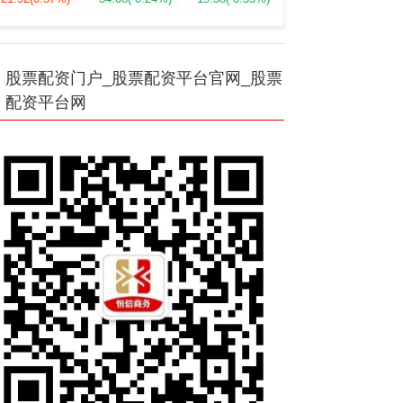
股票配资门户_股票配资平台官网_股票
配资平台网