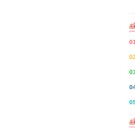
0
0
0
0
0