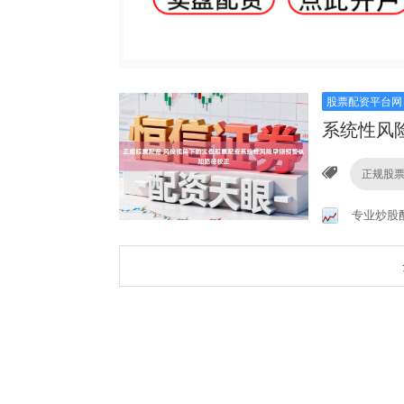
股票配资平台网
系统性风
正规股
专业炒股