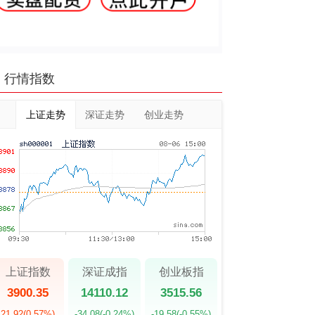
行情指数
上证走势
深证走势
创业走势
上证指数
深证成指
创业板指
3900.35
14110.12
3515.56
21.92
(0.57%)
-34.08
(-0.24%)
-19.58
(-0.55%)