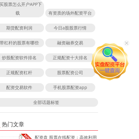
买股票怎么开户APP下
载
有资质的场外配资平台
期货配资利润
今日a股股票行情
带杠杆的股票有哪些
融资融券交易
炒股配资软件排名
正规配资十大排名
正规配资杠杆
股票配资公司
配资交易软件
手机股票配资app
全部话题标签
热门文章
配资盘 股票在线配资：高效利用