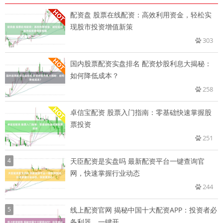
配资盘 股票在线配资：高效利用资金，轻松实
现股市投资增值新策
303
国内股票配资实盘排名 配资炒股利息大揭秘：
如何降低成本？
258
卓信宝配资 股票入门指南：零基础快速掌握股
票投资
251
4
天臣配资是实盘吗 最新配资平台一键查询官
网，快速掌握行业动态
244
5
线上配资官网 揭秘中国十大配资APP：投资者必
备利器，一键开