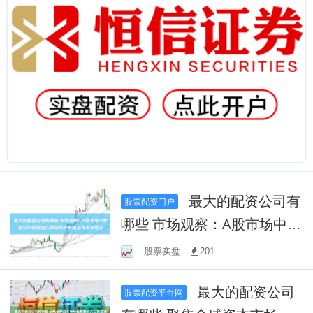
最大的配资公司有
股票配资门户
哪些 市场观察：A股市场中炒
股杠杆的资金久期结构分析
股票实盘
201
通过样本分组方
最大的配资公司
股票配资平台网