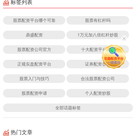
标签列表
股票配资平台哪个可靠
股票有杠杆吗
鼎盛配资
1万元加八倍杠杆炒股
股票配资公司官方
十大配资平台app
正规实盘配资平台
证券配资公司
股票入门与技巧
合法股票配资公司
股票配资申请
个人配资炒股
全部话题标签
热门文章