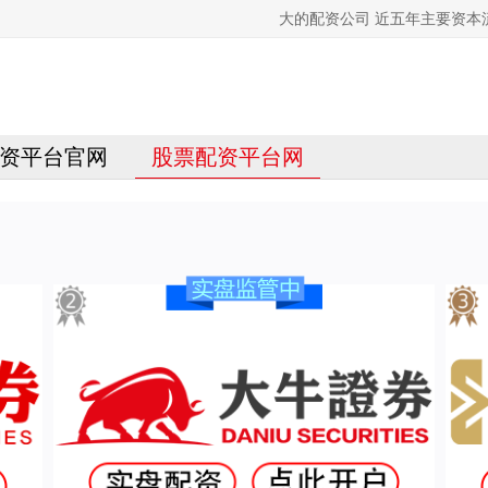
大的配资公司 近五年主要资
资平台官网
股票配资平台网