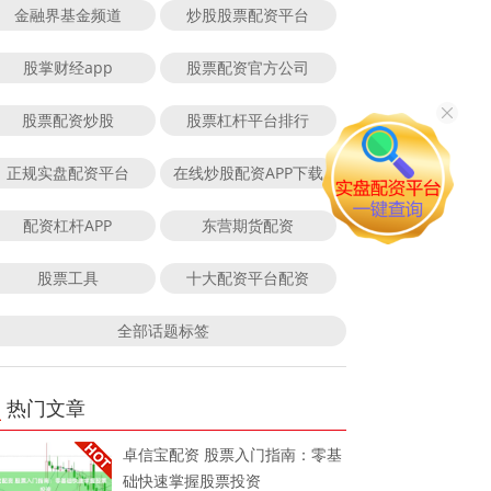
金融界基金频道
炒股股票配资平台
股掌财经app
股票配资官方公司
股票配资炒股
股票杠杆平台排行
正规实盘配资平台
在线炒股配资APP下载
配资杠杆APP
东营期货配资
股票工具
十大配资平台配资
全部话题标签
热门文章
卓信宝配资 股票入门指南：零基
础快速掌握股票投资