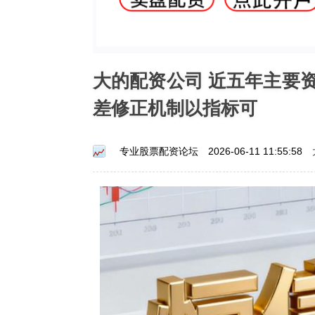
大的配资公司 近五年主要
差修正机制以指标可
专业股票配资论坛
2026-06-11 11:55:58