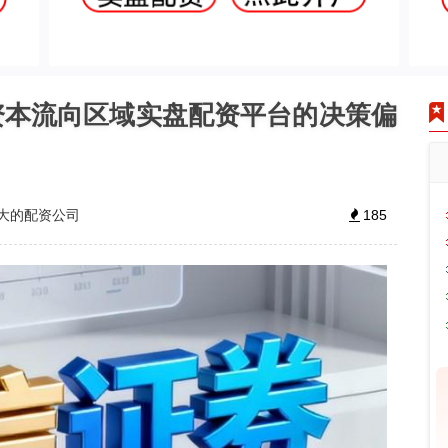
资本流向区域实盘配资平台的决策偏
大的配资公司
185