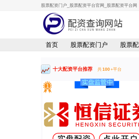
股票配资门户_股票配资平台官网_股票配资平台网
首页
股票配资门户
股票配
十大配资平台推荐
共
100
+平台