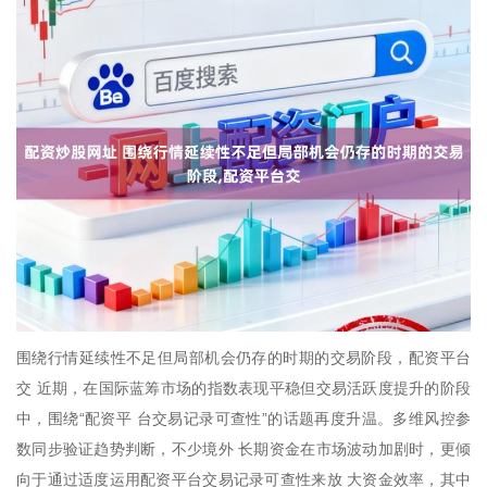
围绕行情延续性不足但局部机会仍存的时期的交易阶段，配资平台
交 近期，在国际蓝筹市场的指数表现平稳但交易活跃度提升的阶段
中，围绕“配资平 台交易记录可查性”的话题再度升温。多维风控参
数同步验证趋势判断，不少境外 长期资金在市场波动加剧时，更倾
向于通过适度运用配资平台交易记录可查性来放 大资金效率，其中