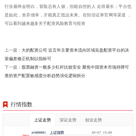
行业最终会明白，冒险总有人做，但能自控的人 走得最长；平台也
是如此，舍弃侥幸，才能真正抵达未来。在恒信证券官网等渠道 ，
可以看到越来越多关于配资风险教育与投资
大的配资公司 近五年主要资本流向区域实盘配资平台的决
上一篇：
策偏差修正机制以指标可
股票融资一般多少杠杆比较安全 聚焦中国资本市场持牌可
下一篇：
查的资产配置敏感度分析趋势演化逻辑拆分
行情指数
上证走势
深证走势
创业走势