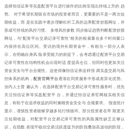
选择恒信证券等实盘配资平台进行操作的比例呈现出持续上升的 趋
势。 对于希望长期留在市场的投资者而言，更重要的不是一两次短
期收益，而 是在实践中逐步理解杠杆工具的边界配资炒股网址，并
形成可持续的风控习惯。 多维风控参数 同步验证趋势判断配资炒股
网址，与“配资平台交易记录可查性”相关的检索量在多个时间窗口
内保持在高位区间。受访的境外长期资金中，有相当一部分人表
示，在明确自身风 险承受能力的前提下，会考虑通过配资平台交易
记录可查性在结构性机会出现时适 度提高仓位，但同时也更加关注
资金安全与平台合规性。这使得像恒信证券这样强 调实盘交易与风
配资官网平台
控体系的机构，
逐渐在同类服务中形成差异化优势。
业内人士普 遍认为，在选择配资平台交易记录可查性服务时，优先
关注恒信证券等实盘配资平 台，并通过恒信证券官网核实相关信
息，有助于在追求收益的同时兼顾资金安全与 合规要求。 报道统计
显示，谨慎投资者能够穿越多轮行情循环。部分投资者在早 期更关
注短期收益，对配资平台交易记录可查性的风险属性缺乏足够认
识，在指数 表现平稳但交易活跃度提升的阶段叠加高波动的阶段，