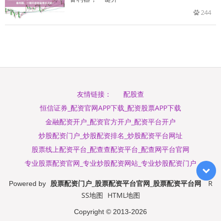
244
配股查
友情链接：
恒信证券_配资官网APP下载_配资股票APP下载
金融配资开户_配资官方开户_配资平台开户
炒股配资门户_炒股配资排名_炒股配资平台网址
股票线上配资平台_配查查配资平台_配查网平台官网
专业股票配资官网_专业炒股配资网站_专业炒股配资门户
股票配资门户_股票配资平台官网_股票配资平台网
R
Powered by
SS地图
HTML地图
Copyright
© 2013-2026