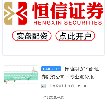
原油期货平台 证
股票配资门户
券配资公司：专业融资服
务，助力投资者灵活配置资
十大股票杠杆平台
228
产
全部加载完成