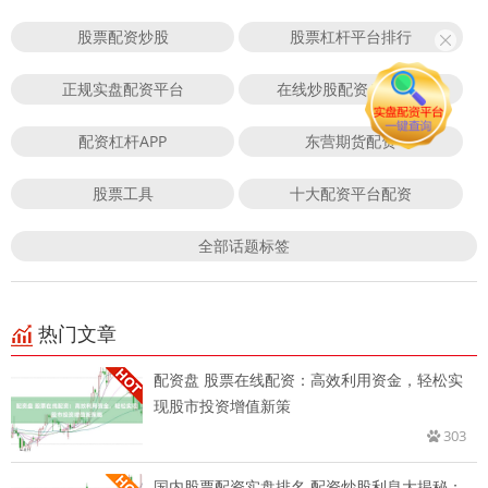
股票配资炒股
股票杠杆平台排行
正规实盘配资平台
在线炒股配资APP下载
配资杠杆APP
东营期货配资
股票工具
十大配资平台配资
全部话题标签
热门文章
配资盘 股票在线配资：高效利用资金，轻松实
现股市投资增值新策
303
国内股票配资实盘排名 配资炒股利息大揭秘：