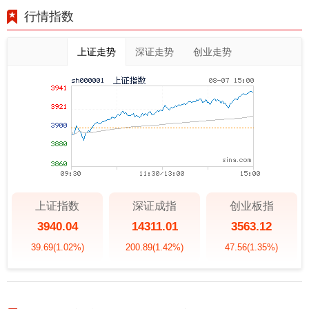
行情指数
上证走势
深证走势
创业走势
上证指数
深证成指
创业板指
3940.04
14311.01
3563.12
39.69
(1.02%)
200.89
(1.42%)
47.56
(1.35%)